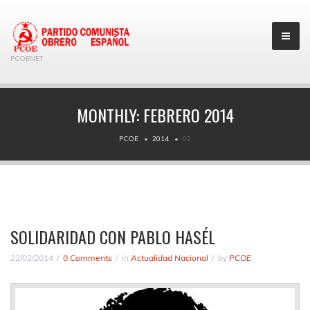
PCOENET
MONTHLY:
FEBRERO 2014
PCOE
2014
02
SOLIDARIDAD CON PABLO HASÉL
22/02/2014
0 Comments
in
Actualidad Nacional
by
PCOE