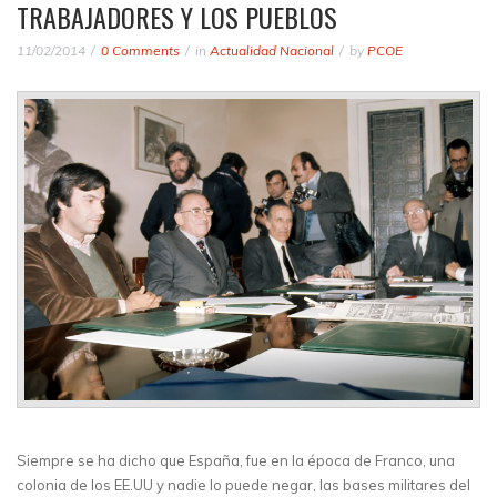
TRABAJADORES Y LOS PUEBLOS
11/02/2014
0 Comments
in
Actualidad Nacional
by
PCOE
Siempre se ha dicho que España, fue en la época de Franco, una
colonia de los EE.UU y nadie lo puede negar, las bases militares del