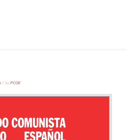
o
by
PCOE