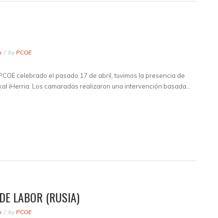
o
by
PCOE
 PCOE celebrado el pasado 17 de abril, tuvimos la presencia de
al iHerria. Los camaradas realizaron una intervención basada…
DE LABOR (RUSIA)
o
by
PCOE