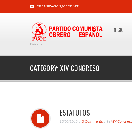
ORGANIZACION@PCOE.NET
INICIO
PCOENET
CATEGORY:
XIV CONGRESO
ESTATUTOS
15/03/2013
0 Comments
in
XIV Congres