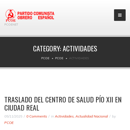
PCOENET
CATEGORY:
ACTIVIDADES
PCOE
PCOE
ACTIVIDADES
TRASLADO DEL CENTRO DE SALUD PÍO XII EN
CIUDAD REAL
05/11/2025
0 Comments
in
Actividades
,
Actualidad Nacional
by
PCOE