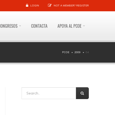
LOGIN
NOT A MEMBER?
REGISTER
CONGRESOS
CONTACTA
APOYA AL PCOE
PCOE
2009
04