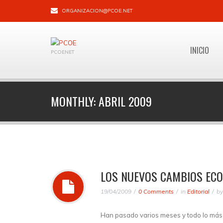
ORGANIZACION@PCOE.NET
INICIO
PCOENET
MONTHLY:
ABRIL 2009
LOS NUEVOS CAMBIOS ECO
19/04/2009
0 Comments
in
Editorial
b
Han pasado varios meses y todo lo más 