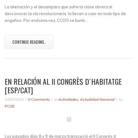
La alienación y el desamparo que sufre la clase obrera al
desconocer la vía revolucionaria, la llevan a caer en todo tipo de
engaños. Por enésima vez, CCOO se burla…
CONTINUE READING..
EN RELACIÓN AL II CONGRÈS D´HABITATGE
[ESP/CAT]
24/03/2025
0 Comments
in
Actividades
,
Actualidad Nacional
by
PCOE
Los pasados días 8 y 9 de marzo transcurrió el II Congrés d