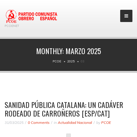
PCOENET
MONTHLY:
MARZO 2025
PCOE
2025
03
SANIDAD PÚBLICA CATALANA: UN CADÁVER
RODEADO DE CARROÑEROS [ESP/CAT]
31/03/2025
0 Comments
in
Actualidad Nacional
by
PCOE