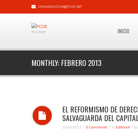
ORGANIZACION@PCOE.NET
INICIO
PCOENET
MONTHLY:
FEBRERO 2013
EL REFORMISMO DE DEREC
SALVAGUARDA DEL CAPITA
25/02/2013
0 Comments
in
Editorial
b