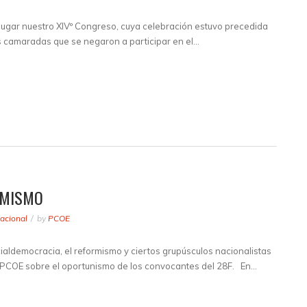
lugar nuestro XIVº Congreso, cuya celebración estuvo precedida
os camaradas que se negaron a participar en el…
RMISMO
acional
by
PCOE
cialdemocracia, el reformismo y ciertos grupúsculos nacionalistas
l PCOE sobre el oportunismo de los convocantes del 28F. En…