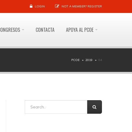
LOGIN
NOT A MEMBER?
REGISTER
CONGRESOS
CONTACTA
APOYA AL PCOE
PCOE
2019
04