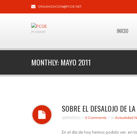
ORGANIZACION@PCOE.NET
INICIO
PCOENET
MONTHLY:
MAYO 2011
SOBRE EL DESALOJO DE L
28/05/2011
0 Comments
in
Actualidad N
En el día de hoy hemos podido ver, en to