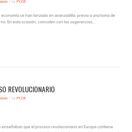
masas
by
PCOE
 economía se han lanzado en avanzadilla, previa a una toma de
rno. En esta ocasión, coinciden con las sugerencias…
SO REVOLUCIONARIO
masas
by
PCOE
s enseñaban que el proceso revolucionario en Europa contiene