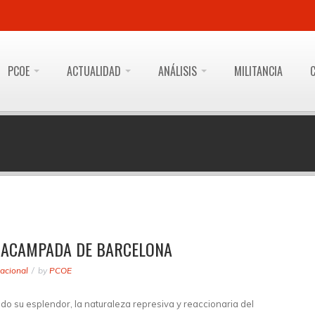
PCOE
ACTUALIDAD
ANÁLISIS
MILITANCIA
A ACAMPADA DE BARCELONA
acional
by
PCOE
do su esplendor, la naturaleza represiva y reaccionaria del