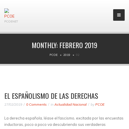
PCOENET
MONTHLY:
FEBRERO 2019
PCOE
2019
02
EL ESPAÑOLISMO DE LAS DERECHAS
27/02/2019
0 Comments
in
Actualidad Nacional
by
PCOE
La derecha española, léase el fascismo, excitada por las encuestas
inductoras, poco a poco va descubriendo sus verdaderas