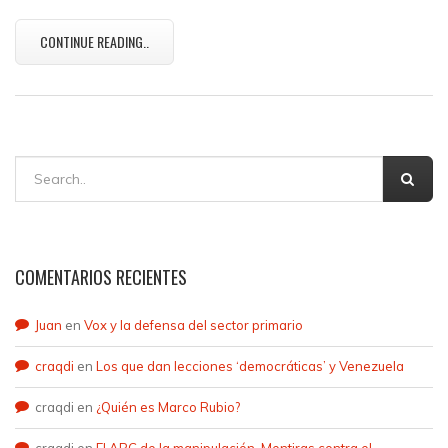
CONTINUE READING..
COMENTARIOS RECIENTES
Juan
en
Vox y la defensa del sector primario
craqdi
en
Los que dan lecciones ‘democráticas’ y Venezuela
craqdi
en
¿Quién es Marco Rubio?
craqdi
en
El ABC de la manipulación. Mentiras contra el