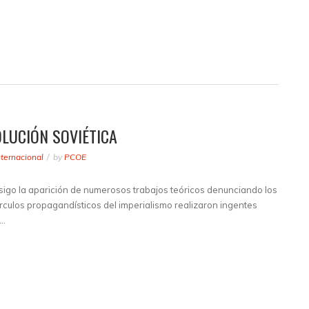
OLUCIÓN SOVIÉTICA
nternacional
by
PCOE
onsigo la aparición de numerosos trabajos teóricos denunciando los
rculos propagandísticos del imperialismo realizaron ingentes
e…