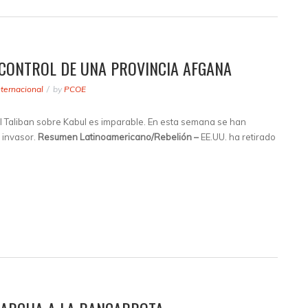
 CONTROL DE UNA PROVINCIA AFGANA
nternacional
by
PCOE
l Taliban sobre Kabul es imparable. En esta semana se han
l invasor.
Resumen Latinoamericano/Rebelión –
EE.UU. ha retirado