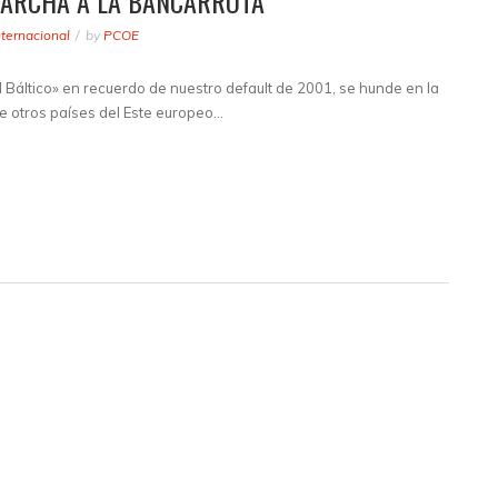
MARCHA A LA BANCARROTA
nternacional
by
PCOE
l Báltico» en recuerdo de nuestro default de 2001, se hunde en la
de otros países del Este europeo…