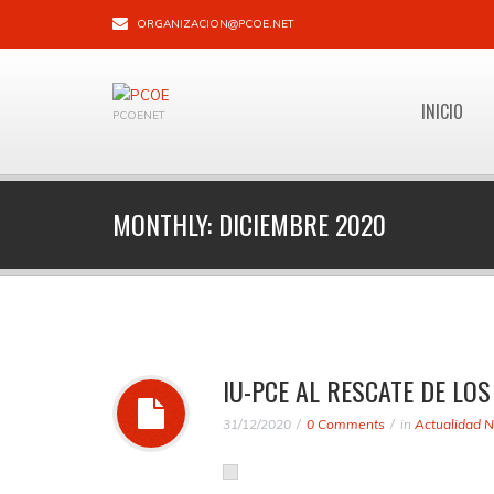
ORGANIZACION@PCOE.NET
INICIO
PCOENET
MONTHLY:
DICIEMBRE 2020
IU-PCE AL RESCATE DE LO
31/12/2020
0 Comments
in
Actualidad N