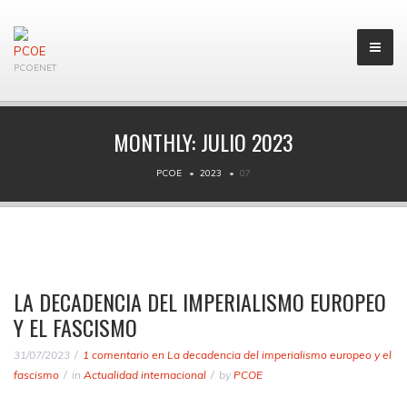
PCOENET
MONTHLY:
JULIO 2023
PCOE
2023
07
LA DECADENCIA DEL IMPERIALISMO EUROPEO
Y EL FASCISMO
31/07/2023
1 comentario
en La decadencia del imperialismo europeo y el
fascismo
in
Actualidad internacional
by
PCOE