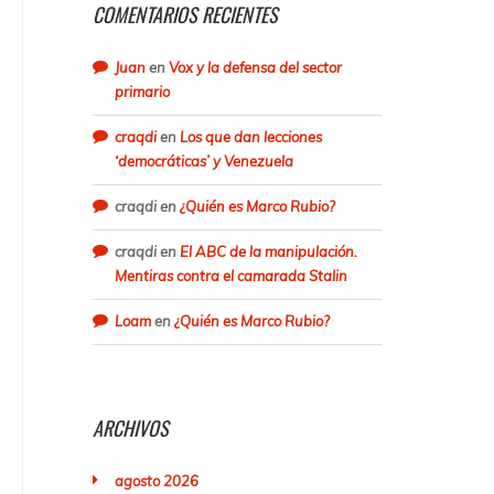
COMENTARIOS RECIENTES
Juan
en
Vox y la defensa del sector
primario
craqdi
en
Los que dan lecciones
‘democráticas’ y Venezuela
craqdi
en
¿Quién es Marco Rubio?
craqdi
en
El ABC de la manipulación.
Mentiras contra el camarada Stalin
Loam
en
¿Quién es Marco Rubio?
ARCHIVOS
agosto 2026