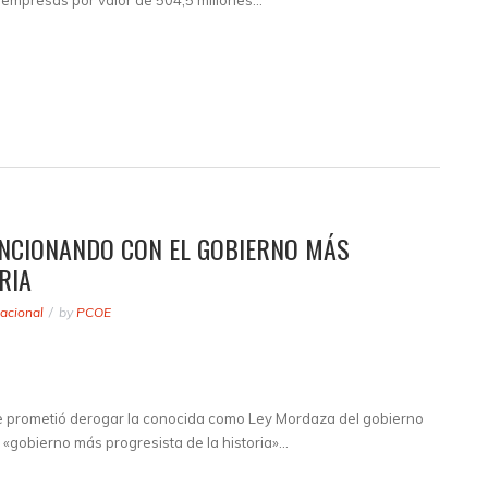
 empresas por valor de 504,5 millones…
UNCIONANDO CON EL GOBIERNO MÁS
RIA
acional
by
PCOE
e prometió derogar la conocida como Ley Mordaza del gobierno
 «gobierno más progresista de la historia»…