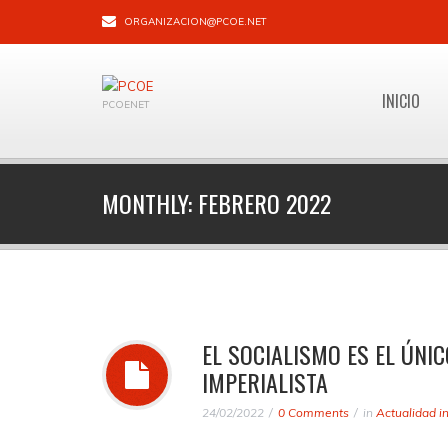
ORGANIZACION@PCOE.NET
INICIO
PCOENET
MONTHLY:
FEBRERO 2022
EL SOCIALISMO ES EL ÚNI
IMPERIALISTA
24/02/2022
0 Comments
in
Actualidad i