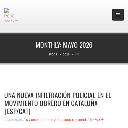
PCOENET
MONTHLY:
MAYO 2026
PCOE
2026
05
UNA NUEVA INFILTRACIÓN POLICIAL EN EL
MOVIMIENTO OBRERO EN CATALUÑA
[ESP/CAT]
28/05/2026
0 Comments
in
Actualidad Nacional
by
PCOE