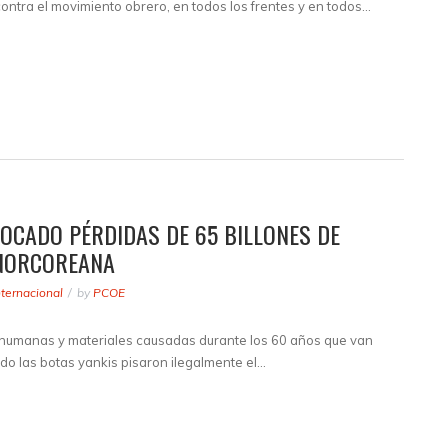
ntra el movimiento obrero, en todos los frentes y en todos…
OCADO PÉRDIDAS DE 65 BILLONES DE
 NORCOREANA
nternacional
by
PCOE
as humanas y materiales causadas durante los 60 años que van
do las botas yankis pisaron ilegalmente el…