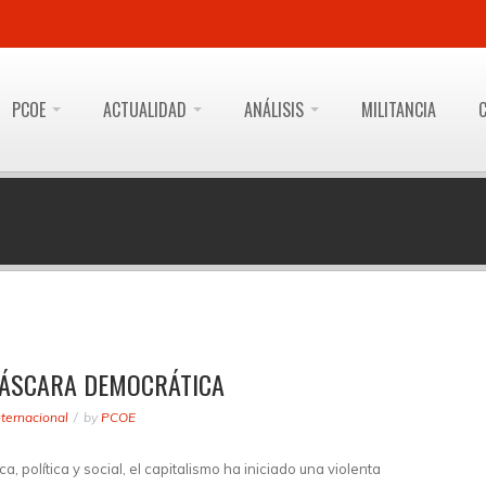
PCOE
ACTUALIDAD
ANÁLISIS
MILITANCIA
 MÁSCARA DEMOCRÁTICA
nternacional
by
PCOE
 política y social, el capitalismo ha iniciado una violenta