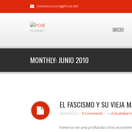
ORGANIZACION@PCOE.NET
INICIO
PCOENET
MONTHLY:
JUNIO 2010
EL FASCISMO Y SU VIEJA
28/06/2010
0 Comments
in
Actualidad i
Inmerso en una profunda crisis económica,