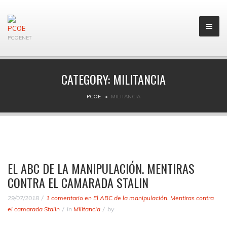
PCOENET
CATEGORY:
MILITANCIA
PCOE
MILITANCIA
EL ABC DE LA MANIPULACIÓN. MENTIRAS
CONTRA EL CAMARADA STALIN
29/07/2018
1 comentario
en El ABC de la manipulación. Mentiras contra
el camarada Stalin
in
Militancia
by