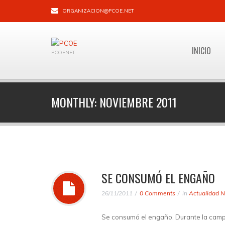
ORGANIZACION@PCOE.NET
INICIO
PCOENET
MONTHLY:
NOVIEMBRE 2011
SE CONSUMÓ EL ENGAÑO
26/11/2011
0 Comments
in
Actualidad N
Se consumó el engaño. Durante la campa