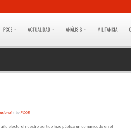
PCOE
ACTUALIDAD
ANÁLISIS
MILITANCIA
acional
by
PCOE
ña electoral nuestro partido hizo público un comunicado en el