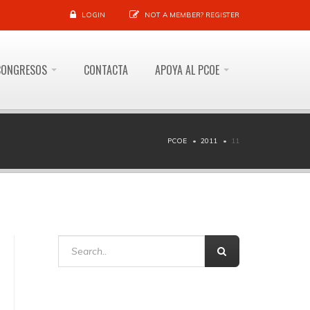
LOGIN
NOT A MEMBER?
REGISTER
CONGRESOS
CONTACTA
APOYA AL PCOE
PCOE
2011
11